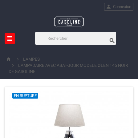

Connexion




LAMPES

LAMPADAIRE AVEC ABAT-JOUR MODELE ØLEN 145 NOIR
DE GASOLINE
EN RUPTURE