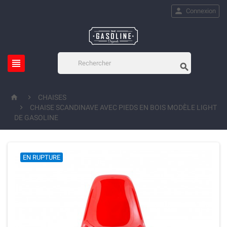

Connexion




CHAISES

CHAISE SCANDINAVE AVEC PIEDS EN BOIS MODÈLE LIGHT
DE GASOLINE
EN RUPTURE