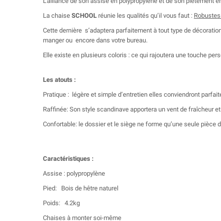
L’alliance de son assise en polypropylène et de son piétement e
La chaise
SCHOOL
réunie les qualités qu’il vous faut :
Robustes
Cette dernière s’adaptera parfaitement à tout type de décoration
manger ou encore dans votre bureau.
Elle existe en plusieurs coloris : ce qui rajoutera une touche per
Les atouts :
Pratique : légère et simple d’entretien elles conviendront parfai
Raffinée: Son style scandinave apportera un vent de fraîcheur et
Confortable: le dossier et le siège ne forme qu’une seule pièce de
Caractéristiques :
Assise : polypropylène
Pied: Bois de hêtre naturel
Poids: 4.2kg
Chaises à monter soi-même