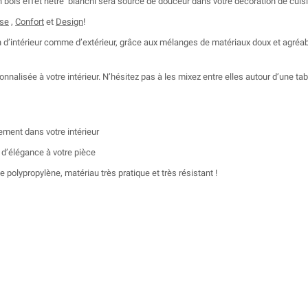
n bois effet hêtre blanchi sera source de douceur dans votre décoration de cuisi
se
,
Confort
et
Design
!
 d’intérieur comme d’extérieur, grâce aux mélanges de matériaux doux et agréable
sonnalisée à votre intérieur. N’hésitez pas à les mixez entre elles autour d’une ta
tement dans votre intérieur
 d’élégance à votre pièce
 polypropylène, matériau très pratique et très résistant !