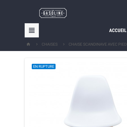

ACCUEIL



CHAISES
CHAISE SCANDINAVE AVEC PIE
EN RUPTURE