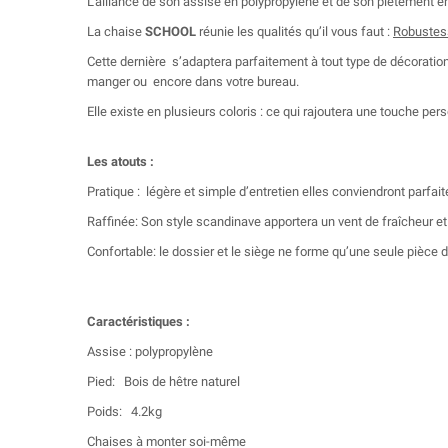
L’alliance de son assise en polypropylène et de son piétement e
La chaise
SCHOOL
réunie les qualités qu’il vous faut :
Robustes
Cette dernière s’adaptera parfaitement à tout type de décoration
manger ou encore dans votre bureau.
Elle existe en plusieurs coloris : ce qui rajoutera une touche per
Les atouts :
Pratique : légère et simple d’entretien elles conviendront parfai
Raffinée: Son style scandinave apportera un vent de fraîcheur et
Confortable: le dossier et le siège ne forme qu’une seule pièce de
Caractéristiques :
Assise : polypropylène
Pied: Bois de hêtre naturel
Poids: 4.2kg
Chaises à monter soi-même