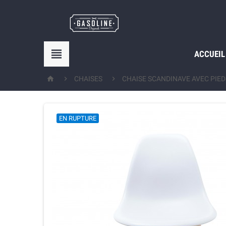

ACCUEIL



CHAISES
CHAISE SCANDINAVE AVEC PIE
EN RUPTURE