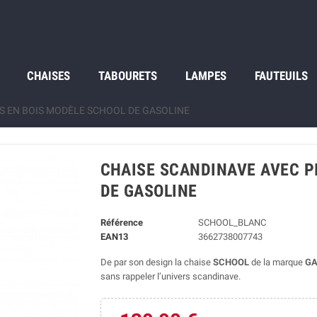
CHAISES
TABOURETS
LAMPES
FAUTEUILS
DS EN BOIS MODÈLE SCHOOL DE GASOLINE
CHAISE SCANDINAVE AVEC P
DE GASOLINE
Référence
SCHOOL_BLANC
EAN13
3662738007743
De par son design la chaise
SCHOOL
de la marque
GA
sans rappeler l’univers scandinave.